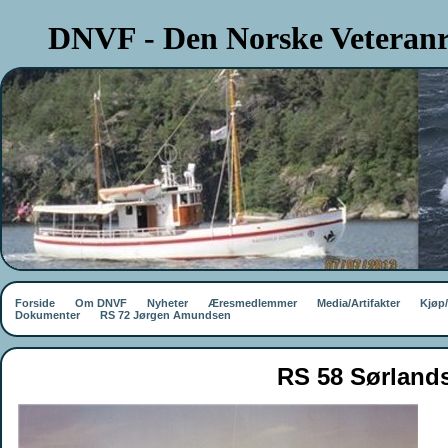
DNVF - Den Norske Veteranr
Forside
Om DNVF
Nyheter
Æresmedlemmer
Media/Artifakter
Kjøp
Dokumenter
RS 72 Jørgen Amundsen
RS 58 Sørland