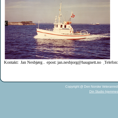
Kontakt: Jan Nesbjørg . epost: jan.nesbjorg@haugnett.no
Telefon
Copyright @ Den Norske Veteranred
Din Studio hjemmes