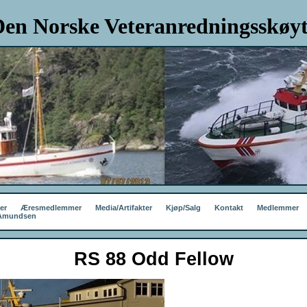
en Norske Veteranredningsskøyt
er
Æresmedlemmer
Media/Artifakter
Kjøp/Salg
Kontakt
Medlemmer
 Amundsen
RS 88 Odd Fellow