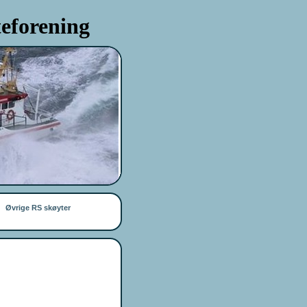
eforening
Øvrige RS skøyter