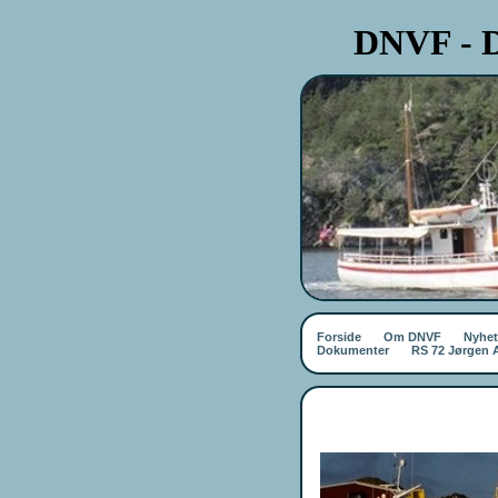
DNVF - D
Forside
Om DNVF
Nyhet
Dokumenter
RS 72 Jørgen